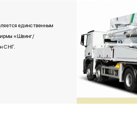
ляется единственным
фирмы «Швинг/
н СНГ.