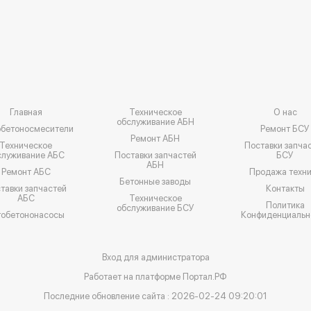
Главная
Техническое
О нас
обслуживание АБН
обетоносмесители
Ремонт БСУ
Ремонт АБН
Техническое
Поставки запча
служивание АБС
Поставки запчастей
БСУ
АБН
Ремонт АБС
Продажа техн
Бетонные заводы
тавки запчастей
Контакты
АБС
Техническое
Политика
обслуживание БСУ
тобетононасосы
Конфиденциальн
Вход для администратора
Работает на платформе
Портал.РФ
Последние обновление сайта
: 2026-02-24 09:20:01