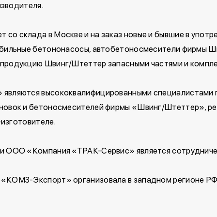
зводителя.
со склада в Москве и на заказ новые и бывшие в упот
мобильные бетононасосы, автобетоносмесители фирмы 
 продукцию Швинг/Штеттер запасными частями и компл
 являются высококвалифицированными специалистами 
новок и бетоносмесителей фирмы «Швинг/Штеттер», ре
-изготовителе.
ти ООО «Компания «ТРАК-Сервис» является сотруднич
«КОМЗ-Экспорт» организовала в западном регионе РФ 