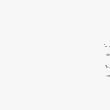
Авт
об
Пос
Ав